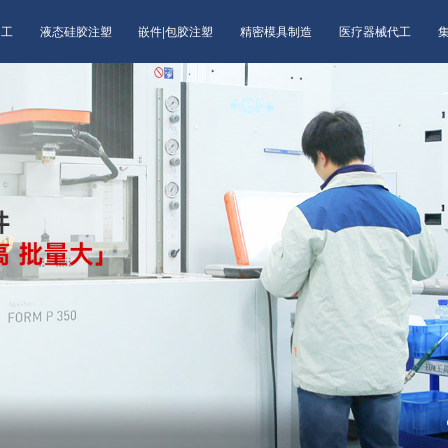
加工
液态硅胶注塑
嵌件|包胶注塑
精密模具制造
医疗器械代工