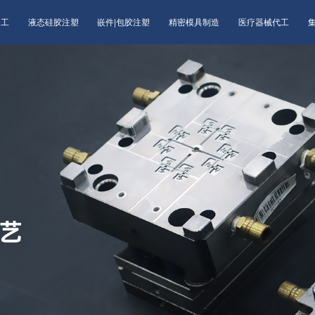
加工
液态硅胶注塑
嵌件|包胶注塑
精密模具制造
医疗器械代工