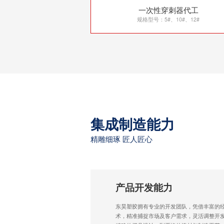
一次性穿刺器代工
规格型号：5#、10#、12#
集成制造能力
精雕细琢 匠人匠心
产品开发能力
东昊塑胶拥有专业的开发团队，凭借丰富的
术，精准捕捉市场及客户需求，灵活调整开