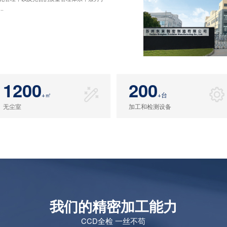
.
1200
200
+㎡
+台
无尘室
加工和检测设备
我们的精密加工能力
CCD全检 一丝不苟