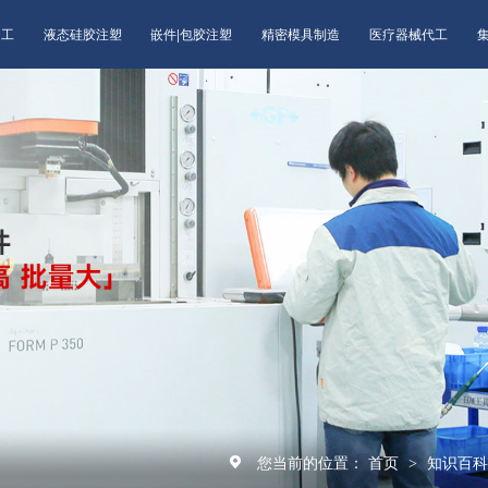
加工
液态硅胶注塑
嵌件|包胶注塑
精密模具制造
医疗器械代工
您当前的位置：
首页
知识百
>