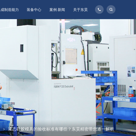
135-
集成制造能力
装备中心
案例·新闻
关于东昊
1160-
8957
科
液态硅胶模具的验收标准有哪些？东昊精密带您逐一解析
>