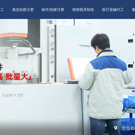
加工
液态硅胶注塑
嵌件|包胶注塑
精密模具制造
医疗器械代工
您当前