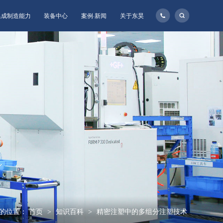
135-
集成制造能力
装备中心
案例·新闻
关于东昊
1160-
8957
的位置：
首页
知识百科
精密注塑中的多组分注塑技术
>
>