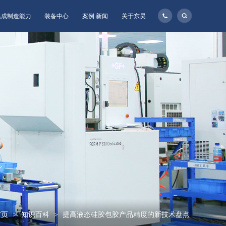
135-
集成制造能力
装备中心
案例·新闻
关于东昊
1160-
8957
首页
知识百科
提高液态硅胶包胶产品精度的新技术盘点
>
>