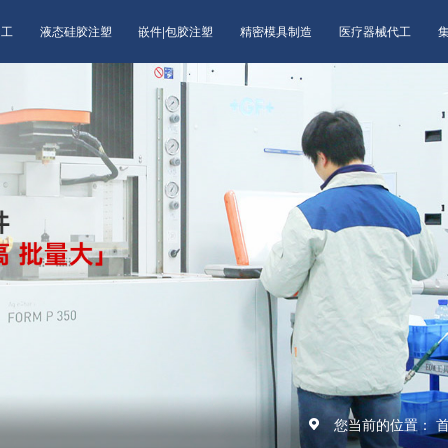
加工
液态硅胶注塑
嵌件|包胶注塑
精密模具制造
医疗器械代工
您当前的位置：