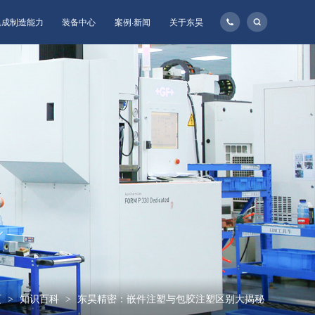
135-
集成制造能力
装备中心
案例·新闻
关于东昊
1160-
8957
页
知识百科
东昊精密：嵌件注塑与包胶注塑区别大揭秘
>
>