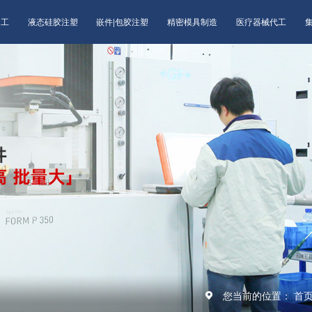
加工
液态硅胶注塑
嵌件|包胶注塑
精密模具制造
医疗器械代工
您当前的位置：
首