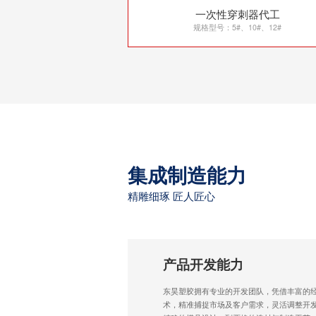
一次性穿刺器代工
规格型号：5#、10#、12#
集成制造能力
精雕细琢 匠人匠心
产品开发能力
东昊塑胶拥有专业的开发团队，凭借丰富的
术，精准捕捉市场及客户需求，灵活调整开