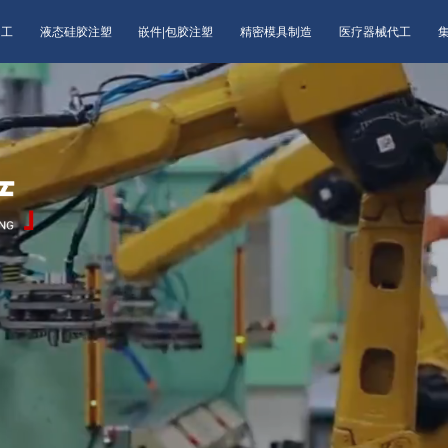
加工
液态硅胶注塑
嵌件|包胶注塑
精密模具制造
医疗器械代工