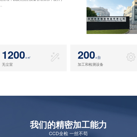
.
1200
200
+㎡
+台
无尘室
加工和检测设备
我们的精密加工能力
CCD全检 一丝不苟