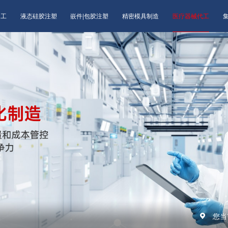
加工
液态硅胶注塑
嵌件|包胶注塑
精密模具制造
医疗器械代工
您当