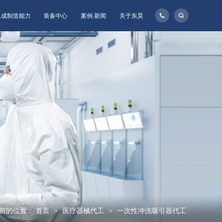
135-
集成制造能力
装备中心
案例·新闻
关于东昊
1160-
8957
前的位置：
首页
医疗器械代工
一次性冲洗吸引器代工
>
>