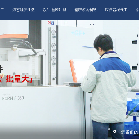
加工
液态硅胶注塑
嵌件|包胶注塑
精密模具制造
医疗器械代工
您当前的