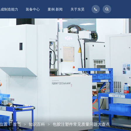
135-
集成制造能力
装备中心
案例·新闻
关于东昊
1160-
8957
位置：
首页
知识百科
包胶注塑件常见质量问题大盘点
>
>