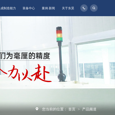
135-
集成制造能力
装备中心
案例·新闻
关于东昊
1160-
8957
您当前的位置：
首页
产品频道
>