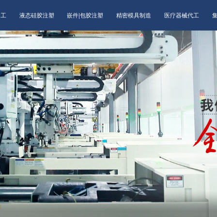
加工
液态硅胶注塑
嵌件|包胶注塑
精密模具制造
医疗器械代工